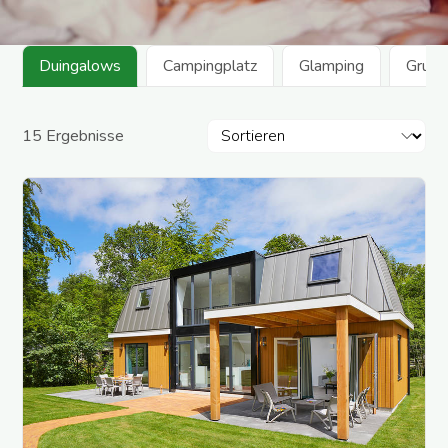
Duingalows
Campingplatz
Glamping
Grupp
Ergebnisse