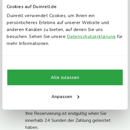
von 15 € sowie ein Nachtpreis von 15 €.
Cookies auf Duinrell.de
Zusätzliche Fahrzeuge sind auf dem
Duinrell verwendet Cookies, um Ihnen ein
Campingplatz nicht erlaubt. Fahrzeuge müssen
persönlicheres Erlebnis auf unserer Website und
den Ferienpark spätestens zum Check-out
anderen Kanälen zu bieten, auf denen Sie uns
verlassen: Unterkünfte: 10:30 Uhr Camping:
besuchen. Sehen Sie unsere
Datenschutzerklärung
für
12:00 Uhr
mehr Informationen.
Bezahlung
Sobald Ihr Urlaub bestätigt ist, erhalten Sie von
uns alle erforderlichen Angaben sowie einen
Alle zulassen
Link, über den Sie Ihre Zahlung innerhalb von 24
Stunden vornehmen können. Sie können direkt
per iDeal oder Kreditkarte bezahlen. Eine
Anpassen
Barzahlung vor Ort ist bei uns nicht möglich.
Ihre Reservierung ist endgultig when Sie
innerhalb 24 Sunden der Zahlung geleistet
haben.