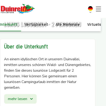
Luxus Lodgezelt - 2 personen
Unterkunft
Verfügbarkeit
Alle Merkmale
Virtuelle T
Über die Unterkunft
An einem idyllischen Ort in unserem Duinvallei,
inmitten unseres schönen Wald- und Dünengebietes,
finden Sie dieses luxuriöse Lodgezelt für 2
Personen. Hier können Sie gemeinsam einen
luxuriösen Campingurlaub inmitten der Natur
genießen.
Das Luxus Lodgetent für 2 Personen hat alles, was
mehr lesen
Sie für Ihren Urlaub brauchen. Das Zelt verfügt über