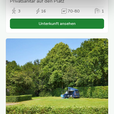
Privatsanitär auf den Platz
3
16
70-80
1
Unterkunft ansehen