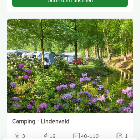
Unterkunft ansehen
Camping - Lindenveld
3
16
40-110
1