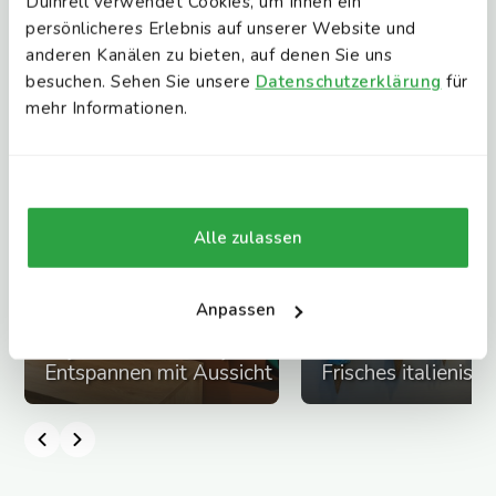
Duinrell verwendet Cookies, um Ihnen ein
persönlicheres Erlebnis auf unserer Website und
Weitere Gastronomie entdecken
anderen Kanälen zu bieten, auf denen Sie uns
besuchen. Sehen Sie unsere
Datenschutzerklärung
für
mehr Informationen.
Alle zulassen
Anpassen
Lighthouse Lounge
Giulia’s Gelato
Entspannen mit Aussicht
Frisches italienisch