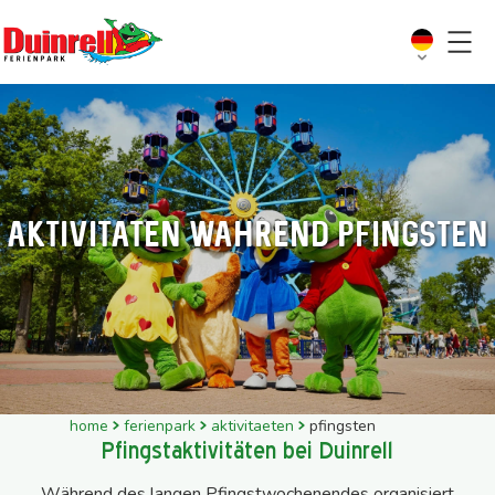
Aktivitäten wahrend Pfingsten
home
ferienpark
aktivitaeten
pfingsten
Pfingstaktivitäten bei Duinrell
Während des langen Pfingstwochenendes organisiert