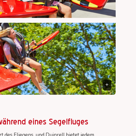
während eines Segelfluges
rt des Fliegens, und Duinrell bietet jedem