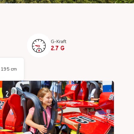
Duinrell App
G-Kraft
2.7 G
: 195 cm