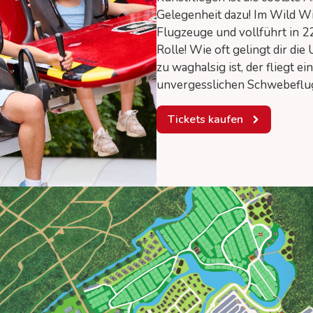
Gelegenheit dazu! Im Wild Win
Flugzeuge und vollführt in 2
Rolle! Wie oft gelingt dir d
zu waghalsig ist, der fliegt e
unvergesslichen Schwebeflu
Tickets kaufen