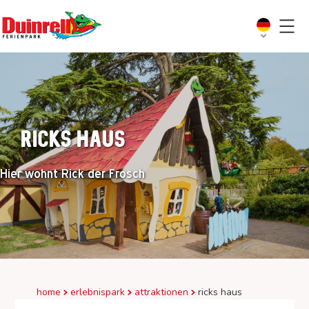
Ricks Haus
Hier wohnt Rick der Frosch
home
erlebnispark
attraktionen
ricks haus