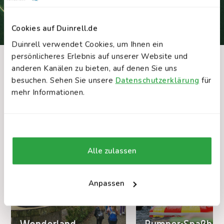
Cookies auf Duinrell.de
Duinrell verwendet Cookies, um Ihnen ein
persönlicheres Erlebnis auf unserer Website und
anderen Kanälen zu bieten, auf denen Sie uns
INTERAKTIVE KARTE
Diese Attraktionen gefallen dir auch
besuchen. Sehen Sie unsere
Datenschutzerklärung
für
Entdecken Sie Duinrell
mehr Informationen.
Finden Sie Attraktionen, Restaurants und
Spielplätze auf der interaktiven Karte.
Karte öffnen
Alle zulassen
Anpassen