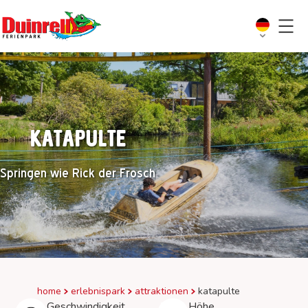
Katapulte
Springen wie Rick der Frosch
home
erlebnispark
attraktionen
katapulte
Geschwindigkeit
Höhe