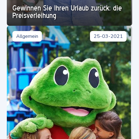
Gewinnen Sie Ihren Urlaub zurück: die
Preisverleihung
Für welches Alter ist Duinrell geeignet?
Erlebnispark
Allgemein
01-04-2023
25-03-2021