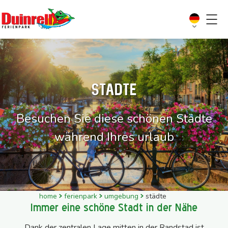
Städte
Besuchen Sie diese schönen Städte
während Ihres urlaub
home
ferienpark
umgebung
städte
Immer eine schöne Stadt in der Nähe
Dank der zentralen Lage mitten in der Randstad ist