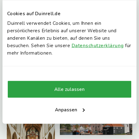
Cookies auf Duinrell.de
Haarlem
Duinrell verwendet Cookies, um Ihnen ein
Wer gerne shoppt, Kultur erlebt, durch schöne Gassen
persönlicheres Erlebnis auf unserer Website und
schlendert und gut isst, kann natürlich einen Tag nach
anderen Kanälen zu bieten, auf denen Sie uns
Amsterdam fahren. Näher und deutlich weniger überlaufen
besuchen. Sehen Sie unsere
Datenschutzerklärung
für
ist jedoch Haarlem. Weniger als 40 Autominuten von
mehr Informationen.
Duinrell entfernt werden Sie von allem überrascht, was
Haarlem zu bieten hat. Ein schöner Tagesausflug ist
garantiert!
Entfernung von Duinrell
Alle zulassen
35 Minuten mit dem Auto
Anpassen