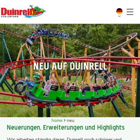
Neu auf Duinrell
home
neu
Neuerungen, Erweiterungen und Highlights
Wir arbeiten ständig daran, Duinrell noch schöner und