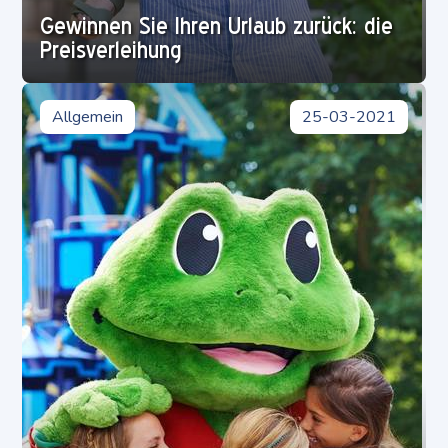
Gewinnen Sie Ihren Urlaub zurück: die
Preisverleihung
Für welches Alter ist Duinrell geeignet?
Erlebnispark
Allgemein
01-04-2023
25-03-2021